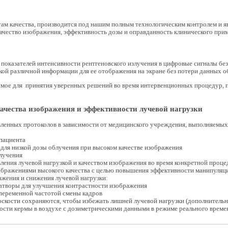
там качества, производится под нашим полным технологическим контролем и
Качество изображения, эффективность дозы и оправданность клинического пр
показателей интенсивности рентгеновского излучения в цифровые сигналы бе
й различной информации для ее отображения на экране без потери данных о
мое для принятия уверенных решений во время интервенционных процедур, пр
ачества изображения и эффективности лучевой нагрузки
ленных протоколов в зависимости от медицинского учреждения, выполняемых 
пациента
для низкой дозы облучения при высоком качестве изображения
лучения
ления лучевой нагрузкой и качеством изображения во время конкретной проц
зображениями высокого качества с целью повышения эффективности манипуляц
жения и снижения лучевой нагрузки:
атворы для улучшения контрастности изображения
переменной частотой смены кадров
оскости сохраняются, чтобы избежать лишней лучевой нагрузки (дополнительн
ости кермы в воздухе с дозиметрическими данными в режиме реального вре