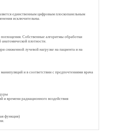
 является единственным цифровым плоскопанельным
именения исключительны.
з поглощения. Собственные алгоритмы обработки
б анатомической плотности.
и сниженной лучевой нагрузке на пациента и на
манипуляций и в соответствии с предпочтениями врача
едуры
ий и времени радиационного воздействия
ая функция)
мени.