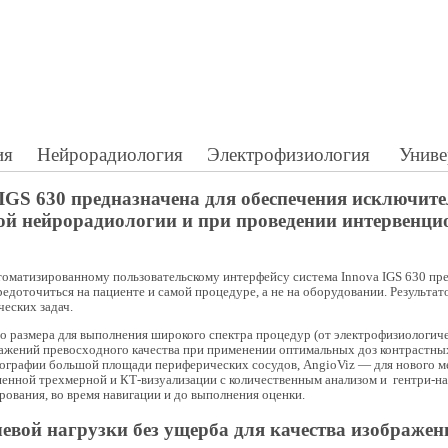
ия
Нейрорадиология
Электрофизиология
Униве
IGS 630 предназначена для обеспечения исключит
ой нейрорадиологии и при проведении интервенци
оматизированному пользовательскому интерфейсу система Innova IGS 630 пре
едоточиться на пациенте и самой процедуре, а не на оборудовании. Результат
еских задач.
о размера для выполнения широкого спектра процедур (от электрофизиологи
ражений превосходного качества при применении оптимальных доз контрастны
иографии большой площади периферических сосудов, AngioViz — для нового м
енной трехмерной и КТ-визуализации с количественным анализом и гентри-на
ования, во время навигации и до выполнения оценки.
вой нагрузки без ущерба для качества изображен