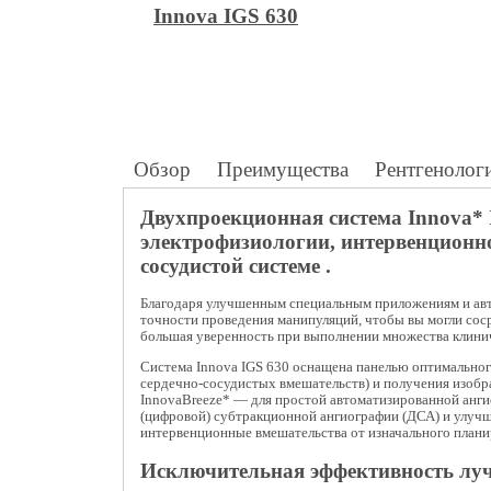
Innova IGS 630
Обзор
Преимущества
Рентгенолог
Двухпроекционная система Innova* 
электрофизиологии, интервенционн
сосудистой системе .
Благодаря улучшенным специальным приложениям и авт
точности проведения манипуляций, чтобы вы могли соср
большая уверенность при выполнении множества клинич
Система Innova IGS 630 оснащена панелью оптимальног
сердечно-сосудистых вмешательств) и получения изоб
InnovaBreeze* — для простой автоматизированной анг
(цифровой) субтракционной ангиографии (ДСА) и улучш
интервенционные вмешательства от изначального планир
Исключительная эффективность луче