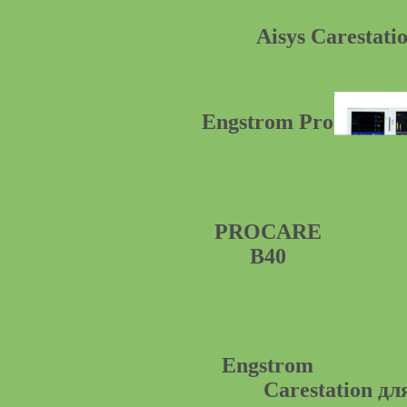
Aisys Carestati
подро
Engstrom Pro
количество
ограниченно
PROCARE
B40
Посмотреть
подробности
Engstrom
Carestation дл