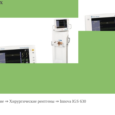
х
тво ограниченно
ие
⇒
Хирургические рентгены
⇒
Innova IGS 630