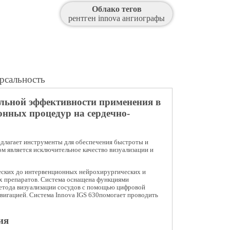
Облако тегов
рентген
innova
ангиографы
рсальность
ельной эффективности применения в
онных процедур на сердечно-
длагает инструменты для обеспечения быстроты и
ом является исключительное качество визуализации и
ческих до интервенционных нейрохирургических и
х препаратов. Система оснащена функциями
етода визуализации сосудов с помощью цифровой
вигацией. Система Innova IGS 630помогает проводить
ия