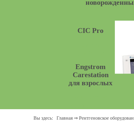
новорожденны
количес
CIC Pro
Посмотреть
подробности
Engstrom
Carestation
для взрослых
количество
ограниченно
Вы здесь:
Главная
⇒
Рентгеновское оборудован