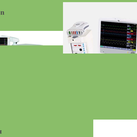
on
бнее
я