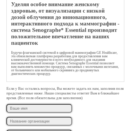
Посмотреть подробности
Уделяя особое внимание женскому
здоровью, от визуализации с низкой
Engstrom Carestation для
дозой облучения до инновационного,
новорожденных
интерактивного подхода к маммографии -
система Senographe* Essential производит
количество ограниченно
положительное впечатление на наших
пациенток
CIC Pro
Будучи флагманской системой в цифровой маммографии GE Healthcare,
эта обновляемая платформа разработана для предоставления вам
клинической достоверности и всего необходимого для оказания
Посмотреть подробности
высококачественной помощи. Система Senographe Essential позволяет
вам выполнять множество процедур, связанных с молочными железами,
от больничного или мобильного скрининга до продвинутых
диагностических процедур.
Engstrom Carestation для
взрослых
Если у Вас остались вопросы, Вы можете задать их нам, заполнив поля
представленные ниже. Наши специалисты ответят Вам в ближайшее
количество ограниченно
время. (Все поля обязательны для заполнения)