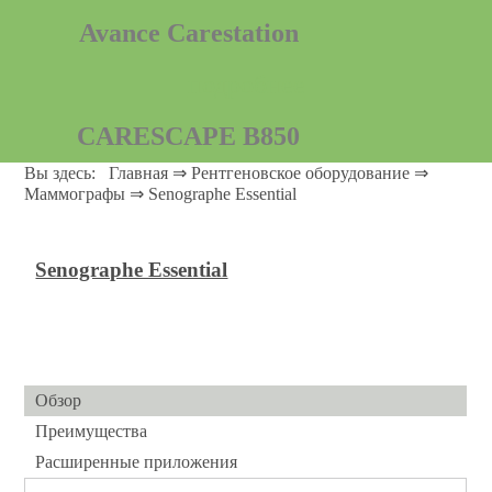
Avance Carestation
подробнее
CARESCAPE B850
Вы здесь:
Главная
⇒
Рентгеновское оборудование
⇒
Посмотреть подробности
Маммографы
⇒
Senographe Essential
Aisys Carestation
Senographe Essential
подробнее
Engstrom Pro
количество ограниченно
Обзор
Преимущества
PROCARE B40
Расширенные приложения