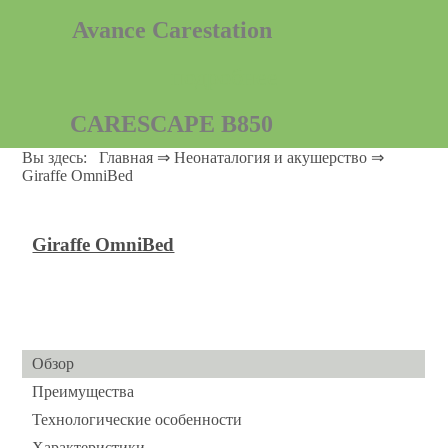
Avance Carestation
подробнее
CARESCAPE B850
Вы здесь:
Главная
⇒
Неонаталогия и акушерство
⇒
Посмотреть подробности
Giraffe OmniBed
Aisys Carestation
Giraffe OmniBed
подробнее
Engstrom Pro
количество ограниченно
Обзор
Преимущества
PROCARE B40
Технологические особенности
Характеристики