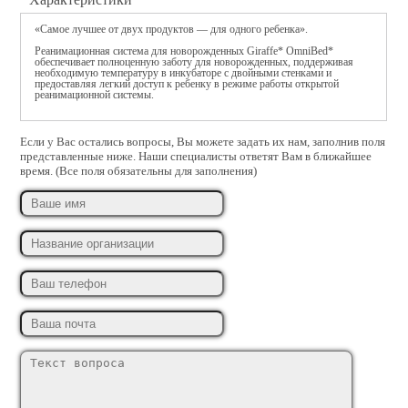
Посмотреть подробности
«Самое лучшее от двух продуктов — для одного ребенка».
Engstrom Carestation для
Реанимационная система для новорожденных Giraffe* OmniBed*
обеспечивает полноценную заботу для новорожденных, поддерживая
новорожденных
необходимую температуру в инкубаторе с двойными стенками и
предоставляя легкий доступ к ребенку в режиме работы открытой
реанимационной системы.
количество ограниченно
Если у Вас остались вопросы, Вы можете задать их нам, заполнив поля
CIC Pro
представленные ниже. Наши специалисты ответят Вам в ближайшее
время. (Все поля обязательны для заполнения)
Посмотреть подробности
Engstrom Carestation для
взрослых
количество ограниченно