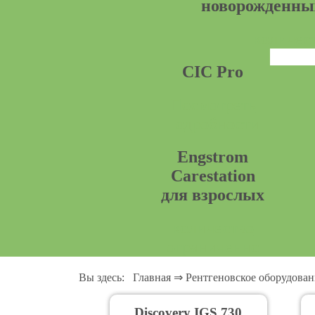
новорожденны
количес
CIC Pro
Посмотреть
подробности
Engstrom
Carestation
для взрослых
количество
ограниченно
Вы здесь:
Главная
⇒
Рентгеновское оборудован
Discovery IGS 730