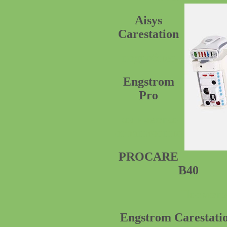
Aisys
Carestation
подробнее
Engstrom
Pro
количество
ограниченно
PROCARE
B40
Посмотр
Engstrom Carestati