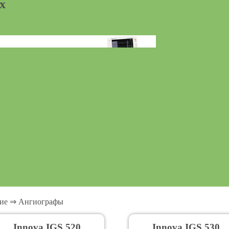
х
тво ограниченно
ие
⇒
Ангиографы
Innova IGS 520
Innova IGS 530