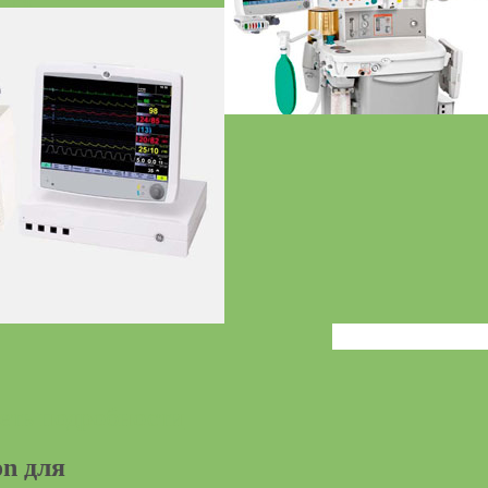
еть подробности
on для